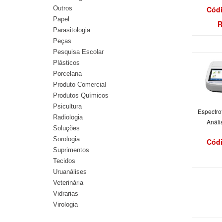
Códi
Outros
Papel
R
Parasitologia
Peças
Pesquisa Escolar
Plásticos
Porcelana
Produto Comercial
Produtos Químicos
Psicultura
Espectro
Radiologia
Análi
Soluções
Sorologia
Códi
Suprimentos
Tecidos
Uruanálises
Veterinária
Vidrarias
Virologia