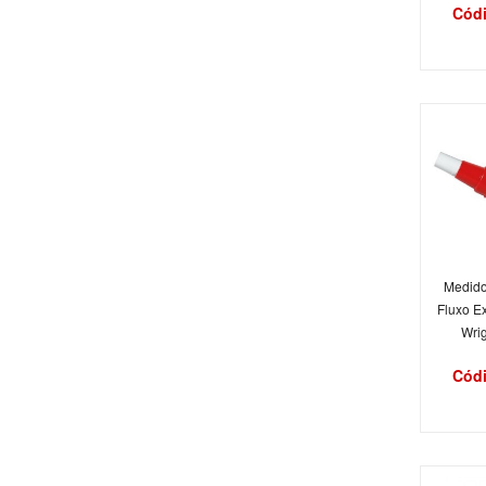
Códi
Medido
Fluxo Ex
Wrig
Códi