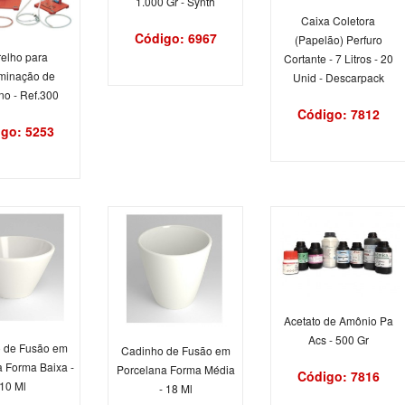
1.000 Gr - Synth
Caixa Coletora
Código: 6967
(Papelão) Perfuro
elho para
Cortante - 7 Litros - 20
minação de
Unid - Descarpack
o - Ref.300
Código: 7812
go: 5253
Acetato de Amônio Pa
Acs - 500 Gr
 de Fusão em
Cadinho de Fusão em
 Forma Baixa -
Porcelana Forma Média
Código: 7816
10 Ml
- 18 Ml