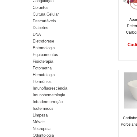
Coagulação
Corantes
Cultura Celular
Apar
Descartáveis
Deter
Diabetes
Carbon
DNA
Eletroforese
Códi
Entomologia
Equipamentos
Fisioterapia
Fotometria
Hematologia
Hormônios
Imunofluorescência
Imunohematologia
Intradermorreção
Isotérmicos
Limpeza
Cadinho
Móveis
Porcelana
Necropsia
Odontologia