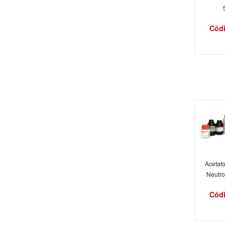
Códi
Acetat
Neutro
Códi