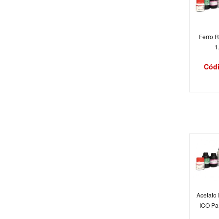
Ferro R
1
Códi
Acetato 
ICO Pa 