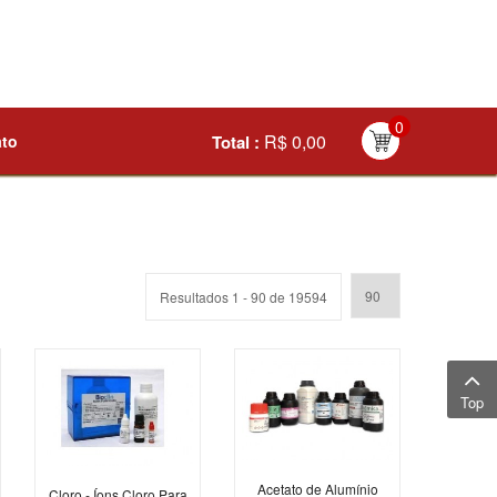
0
R$ 0,00
ato
Total :
Resultados 1 - 90 de 19594
Top
Acetato de Alumínio
Cloro - Íons Cloro Para