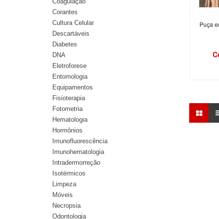
Coagulação
Corantes
Cultura Celular
Puça e
Descartáveis
Diabetes
C
DNA
Eletroforese
Entomologia
Equipamentos
Fisioterapia
Fotometria
Hematologia
Hormônios
Imunofluorescência
Imunohematologia
Intradermorreção
Isotérmicos
Limpeza
Móveis
Necropsia
Odontologia