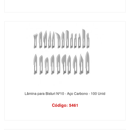
Lâmina para Bisturi Nº10 - Aço Carbono - 100 Unid
Código: 5461