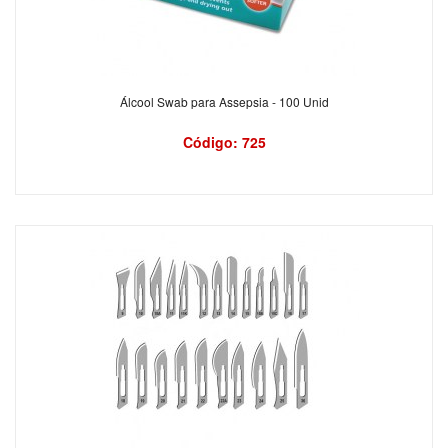
Álcool Swab para Assepsia - 100 Unid
Código: 725