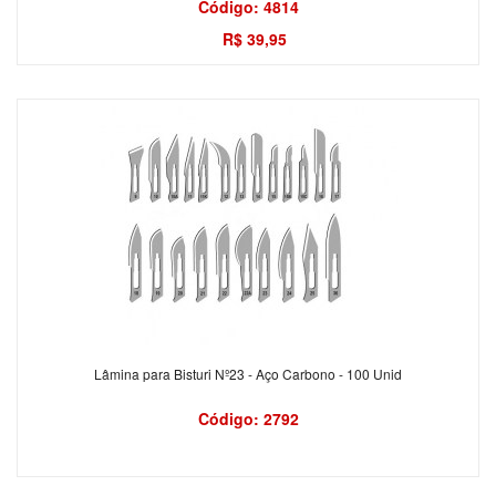
Código: 4814
R$ 39,95
Lâmina para Bisturi Nº23 - Aço Carbono - 100 Unid
Código: 2792