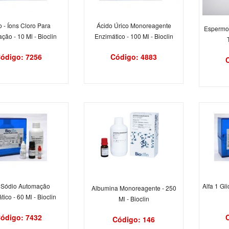
o - Íons Cloro Para
Ácido Úrico Monoreagente
Espermot
ção - 10 Ml - Bioclin
Enzimático - 100 Ml - Bioclin
ódigo: 7256
Código: 4883
 Sódio Automação
Alfa 1 Gl
Albumina Monoreagente - 250
ico - 60 Ml - Bioclin
Ml - Bioclin
ódigo: 7432
Código: 146