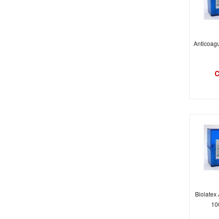
Anticoagu
C
Biolatex 
100