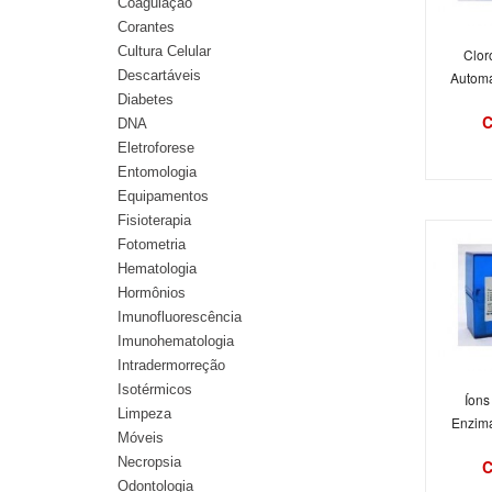
Coagulação
Corantes
Cultura Celular
Clor
Descartáveis
Automa
Diabetes
C
DNA
Eletroforese
Entomologia
Equipamentos
Fisioterapia
Fotometria
Hematologia
Hormônios
Imunofluorescência
Imunohematologia
Intradermorreção
Isotérmicos
Íons
Limpeza
Enzimát
Móveis
Necropsia
C
Odontologia