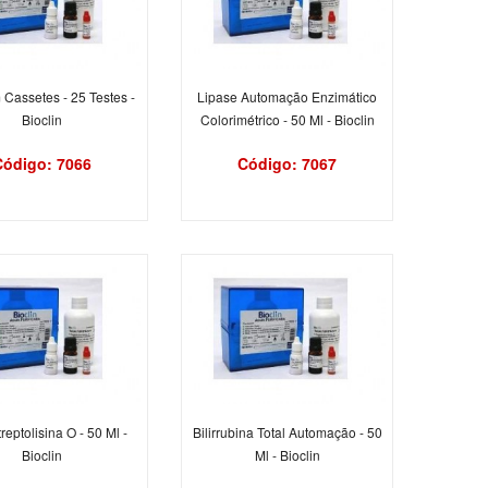
Cassetes - 25 Testes -
Lipase Automação Enzimático
Bioclin
Colorimétrico - 50 Ml - Bioclin
Código: 7066
Código: 7067
treptolisina O - 50 Ml -
Bilirrubina Total Automação - 50
Bioclin
Ml - Bioclin