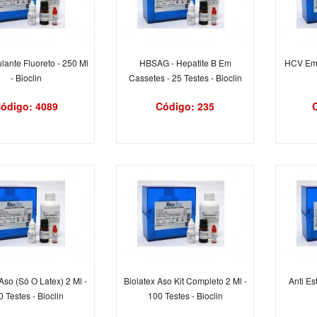
lante Fluoreto - 250 Ml
HBSAG - Hepatite B Em
HCV Em 
- Bioclin
Cassetes - 25 Testes - Bioclin
ódigo: 4089
Código: 235
Aso (Só O Latex) 2 Ml -
Biolatex Aso Kit Completo 2 Ml -
Anti Es
 Testes - Bioclin
100 Testes - Bioclin