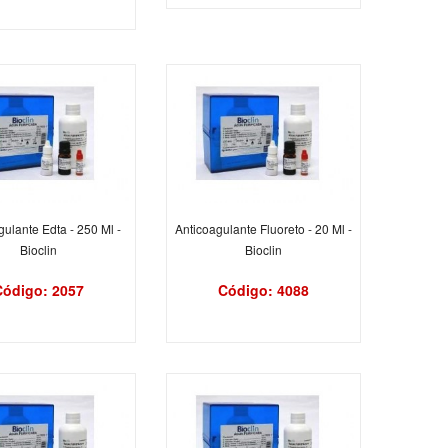
gulante Edta - 250 Ml -
Anticoagulante Fluoreto - 20 Ml -
Bioclin
Bioclin
Código: 2057
Código: 4088