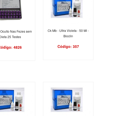
Ck Mb - Ultra Violeta - 50 Ml -
Oculto Nas Fezes sem
Bioclin
Dieta 25 Testes
Código: 357
Código: 4826