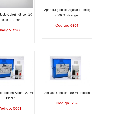
Agar TSI (Triplice Açucar E Ferro)
este Colorimétrico - 20
- 500 Gr - Neogen
Testes - Human
Código: 6951
Código: 3966
icoproteína Ácida - 20 Ml
Amilase Cinética - 60 Ml - Bioclin
- Bioclin
Código: 239
Código: 5051