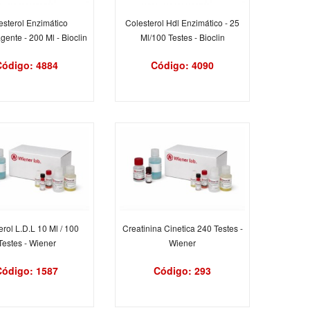
esterol Enzimático
Colesterol Hdl Enzimático - 25
ente - 200 Ml - Bioclin
Ml/100 Testes - Bioclin
Código: 4884
Código: 4090
erol L.D.L 10 Ml / 100
Creatinina Cinetica 240 Testes -
Testes - Wiener
Wiener
Código: 1587
Código: 293