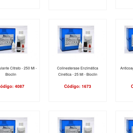
lante Citrato - 250 Ml -
Colinesterase Enzimática
Anticoa
Bioclin
Cinética - 25 Ml - Bioclin
ódigo: 4087
Código: 1673