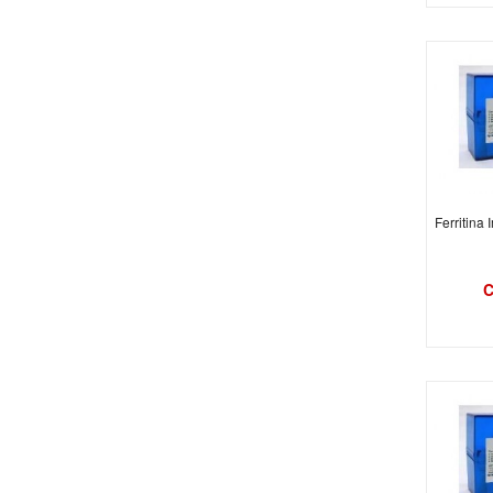
Ferritina 
C