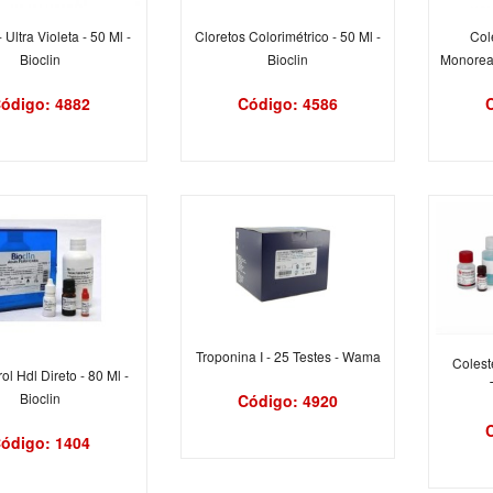
 Ultra Violeta - 50 Ml -
Cloretos Colorimétrico - 50 Ml -
Col
Bioclin
Bioclin
Monoreag
ódigo: 4882
Código: 4586
Troponina I - 25 Testes - Wama
Colest
ol Hdl Direto - 80 Ml -
Bioclin
Código: 4920
ódigo: 1404