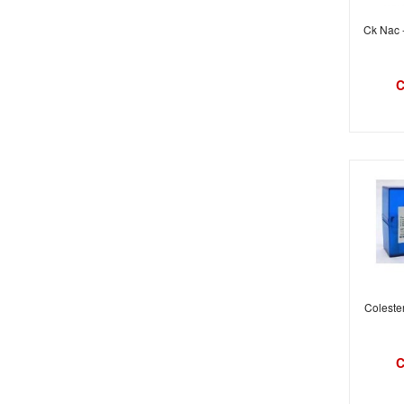
Ck Nac -
C
Colester
C