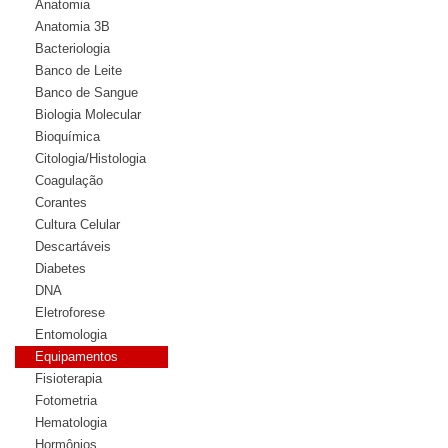
Anatomia
Anatomia 3B
Bacteriologia
Banco de Leite
Banco de Sangue
Biologia Molecular
Bioquímica
Citologia/Histologia
Coagulação
Corantes
Cultura Celular
Descartáveis
Diabetes
DNA
Eletroforese
Entomologia
Equipamentos
Fisioterapia
Fotometria
Hematologia
Hormônios