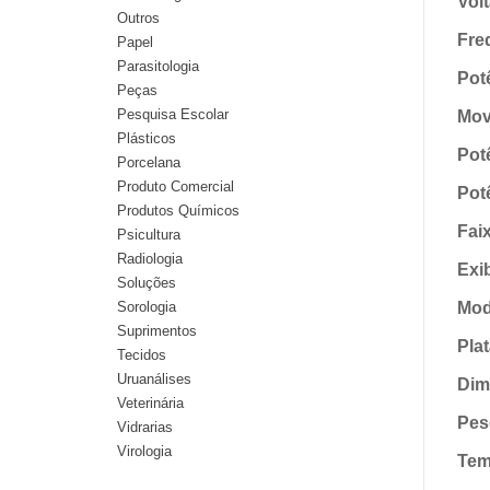
Vol
Outros
Fre
Papel
Parasitologia
Pot
Peças
Pesquisa Escolar
Mov
Plásticos
Pot
Porcelana
Produto Comercial
Pot
Produtos Químicos
Fai
Psicultura
Radiologia
Exi
Soluções
Sorologia
Mod
Suprimentos
Pla
Tecidos
Uruanálises
Dim
Veterinária
Pes
Vidrarias
Virologia
Tem