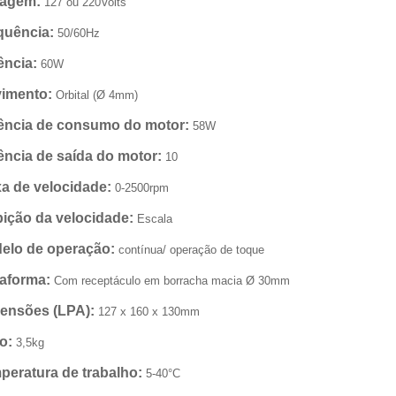
tagem:
127 ou 220Volts
quência:
50/60Hz
ência:
60W
imento:
Orbital (Ø 4mm)
ência de consumo do motor:
58W
ência de saída do motor:
10
xa de velocidade:
0-2500rpm
bição da velocidade:
Escala
elo de operação:
contínua/ operação de toque
taforma:
Com receptáculo em borracha macia Ø 30mm
ensões (LPA):
127 x 160 x 130mm
o:
3,5kg
peratura de trabalho:
5-40°C