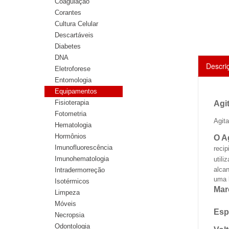
Coagulação
Corantes
Cultura Celular
Descartáveis
Diabetes
DNA
Descri
Eletroforese
Entomologia
Equipamentos
Fisioterapia
Agi
Fotometria
Agit
Hematologia
Hormônios
O A
Imunofluorescência
recip
Imunohematologia
util
alca
Intradermorreção
uma l
Isotérmicos
Mar
Limpeza
Móveis
Esp
Necropsia
Odontologia