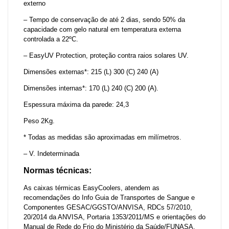
externo
– Tempo de conservação de até 2 dias, sendo 50% da
capacidade com gelo natural em temperatura externa
controlada a 22ºC.
– EasyUV Protection, proteção contra raios solares UV.
Dimensões externas*: 215 (L) 300 (C) 240 (A)
Dimensões internas*: 170 (L) 240 (C) 200 (A).
Espessura máxima da parede: 24,3
Peso 2Kg.
* Todas as medidas são aproximadas em milímetros.
– V. Indeterminada
Normas técnicas:
As caixas térmicas EasyCoolers, atendem as
recomendações do Info Guia de Transportes de Sangue e
Componentes GESAC/GGSTO/ANVISA, RDCs 57/2010,
20/2014 da ANVISA, Portaria 1353/2011/MS e orientações do
Manual de Rede do Frio do Ministério da Saúde/FUNASA.