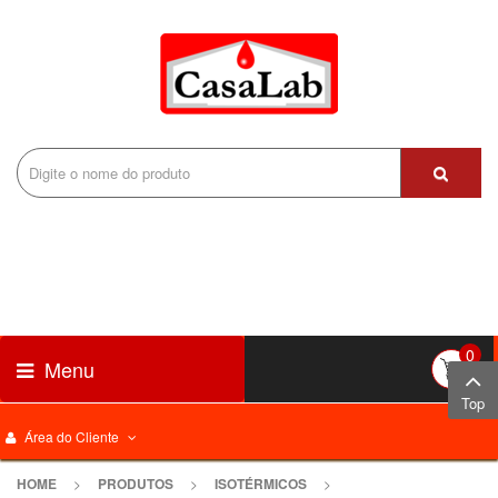
0
Menu
Top
Área do Cliente
HOME
>
PRODUTOS
>
ISOTÉRMICOS
>