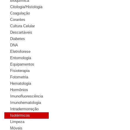
Bioquímica
Citologia/Histologia
Coagulação
Corantes
Cultura Celular
Descartáveis
Diabetes
DNA
Eletroforese
Entomologia
Equipamentos
Fisioterapia
Fotometria
Hematologia
Hormônios
Imunofluorescência
Imunohematologia
Intradermorreção
Isotérmicos
Limpeza
Móveis