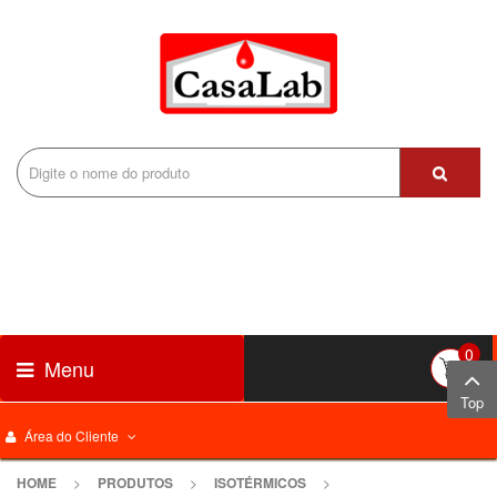
0
Menu
Top
Área do Cliente
HOME
>
PRODUTOS
>
ISOTÉRMICOS
>