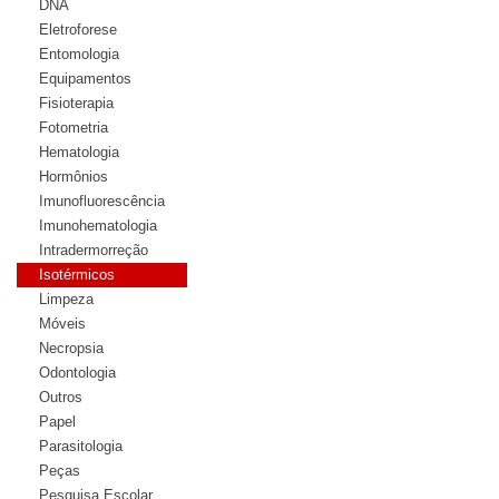
DNA
Eletroforese
Entomologia
Equipamentos
Fisioterapia
Fotometria
Hematologia
Hormônios
Imunofluorescência
Imunohematologia
Intradermorreção
Isotérmicos
Limpeza
Móveis
Necropsia
Odontologia
Outros
Papel
Parasitologia
Peças
Pesquisa Escolar