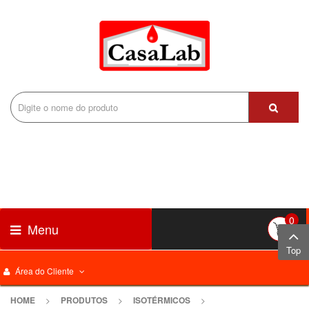
0
Menu
Top
Área do Cliente
HOME
>
PRODUTOS
>
ISOTÉRMICOS
>