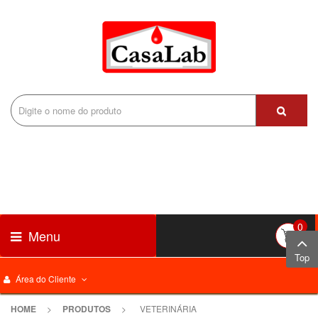
0
Menu
Top
Área do Cliente
HOME
>
PRODUTOS
>
VETERINÁRIA