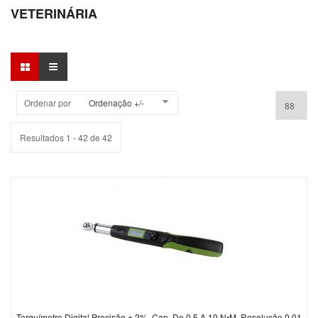
VETERINÁRIA
Ordenar por
Ordenação +/-
Resultados 1 - 42 de 42
Torquímetro Digital Precisão ± 2%, Cap. De 0,5 A 10 N•M, Resolução 0,01