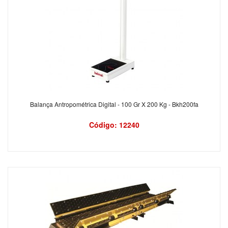
Balança Antropométrica Digital - 100 Gr X 200 Kg - Bkh200fa
Código: 12240