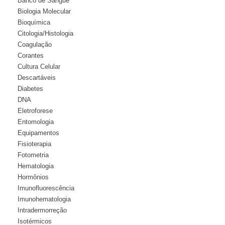
Banco de Sangue
Biologia Molecular
Bioquímica
Citologia/Histologia
Coagulação
Corantes
Cultura Celular
Descartáveis
Diabetes
DNA
Eletroforese
Entomologia
Equipamentos
Fisioterapia
Fotometria
Hematologia
Hormônios
Imunofluorescência
Imunohematologia
Intradermorreção
Isotérmicos