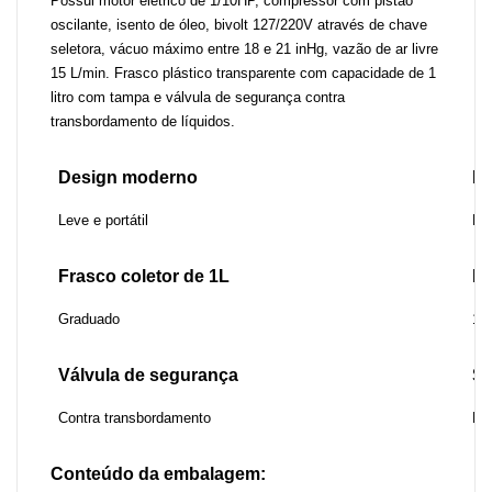
Possui motor elétrico de 1/10HP, compressor com pistão
oscilante, isento de óleo, bivolt 127/220V através de chave
seletora, vácuo máximo entre 18 e 21 inHg, vazão de ar livre
15 L/min. Frasco plástico transparente com capacidade de 1
litro com tampa e válvula de segurança contra
transbordamento de líquidos.
Design moderno
Pr
Leve e portátil
Fá
Frasco coletor de 1L
Bi
Graduado
12
Válvula de segurança
Se
Contra transbordamento
Fa
Conteúdo da embalagem: