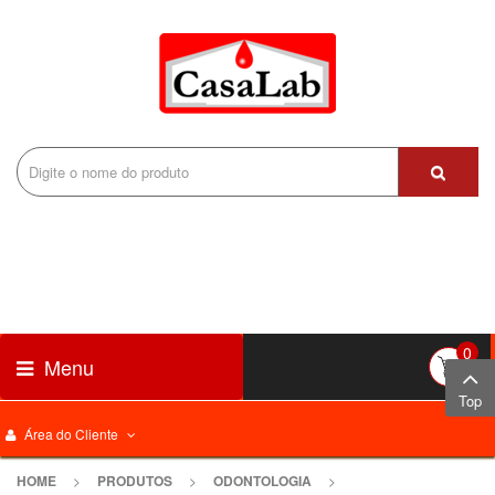
0
Menu
Top
Área do Cliente
HOME
>
PRODUTOS
>
ODONTOLOGIA
>