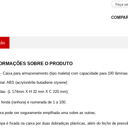
Faça um
COMPAR
ção
FORMAÇÕES SOBRE O PRODUTO
 - Caixa para armazenamento (tipo maleta) com capacidade para 100 lâmina
ial: ABS (acrylonitrile butadiene styrene)
das: (L 174mm X H 32 mm X C 220 mm);
 fenda (ranhura) é numerada de 1 a 100;
ixa pode ser seguramente empilhada uma sobre as outras;
pa é fixada na caixa por duas dobradiças plásticas, além do fecho de pressã