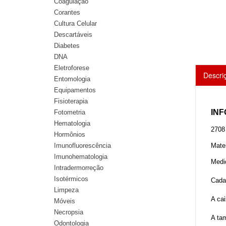
Coagulação
Corantes
Cultura Celular
Descartáveis
Diabetes
DNA
Eletroforese
Descri
Entomologia
Equipamentos
Fisioterapia
IN
Fotometria
Hematologia
2708
Hormônios
Imunofluorescência
Mater
Imunohematologia
Medi
Intradermorreção
Isotérmicos
Cada
Limpeza
A ca
Móveis
Necropsia
A tam
Odontologia