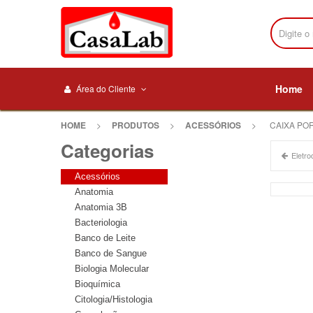
Home
Área do Cliente
HOME
>
PRODUTOS
>
ACESSÓRIOS
>
CAIXA POR
Categorias
Eletr
Acessórios
Anatomia
Anatomia 3B
Bacteriologia
Banco de Leite
Banco de Sangue
Biologia Molecular
Bioquímica
Citologia/Histologia