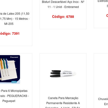
Eletrod
Bisturi Descartável Aço Inox - Nº
11 - 1 Unid - Embramed
a de Latex 205 (11,50
Código: 6788
 1,75 Mm) - 15 Metros -
Ml-205
ódigo: 7391
 Para 6 Micropipetas
ais - PEGUERACK6 -
Caneta Para Marcação
Chuvei
Peguepet
Permanente Resistente A
Em
Solventes - 1 Unid - EP-51-