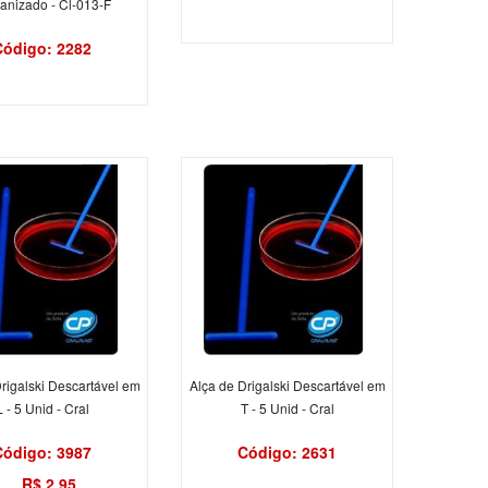
anizado - Cl-013-F
Código: 2282
rigalski Descartável em
Alça de Drigalski Descartável em
L - 5 Unid - Cral
T - 5 Unid - Cral
Código: 3987
Código: 2631
R$ 2,95