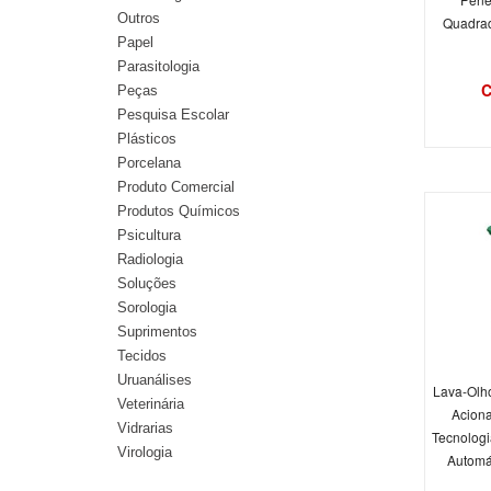
Outros
Quadrad
Papel
Parasitologia
C
Peças
Pesquisa Escolar
Plásticos
Porcelana
Produto Comercial
Produtos Químicos
Psicultura
Radiologia
Soluções
Sorologia
Suprimentos
Tecidos
Uruanálises
Lava-Olh
Veterinária
Acion
Vidrarias
Tecnologi
Virologia
Automát