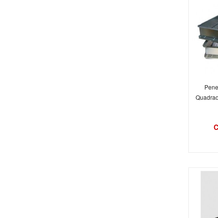
Pene
Quadrad
C