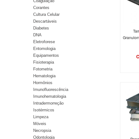
Coagulação
Corantes
Cultura Celular
Descartáveis
Diabetes
Tam
DNA
Granulom
Eletroforese
Entomologia
Equipamentos
C
Fisioterapia
Fotometria
Hematologia
Hormônios
Imunofluorescência
Imunohematologia
Intradermorreção
Isotérmicos
Limpeza
Móveis
Necropsia
Odontologia
Pene