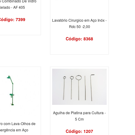
o Combinado De Vidro
Selado - AF 405
Código: 7399
Lavatório Cirurgico em Aço Inóx -
Rdc 50 -2,00
Código: 8368
Agulha de Platina para Cultura -
5 Cm
ro com Lava-Olhos de
ergência em Aço
Código: 1207