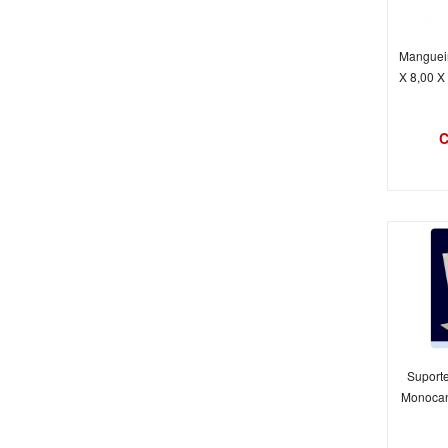
Mangueir
X 8,00 X
C
Suporte
Monocan