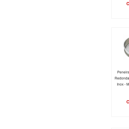
C
Peneira
Redonda
Inox - 
C