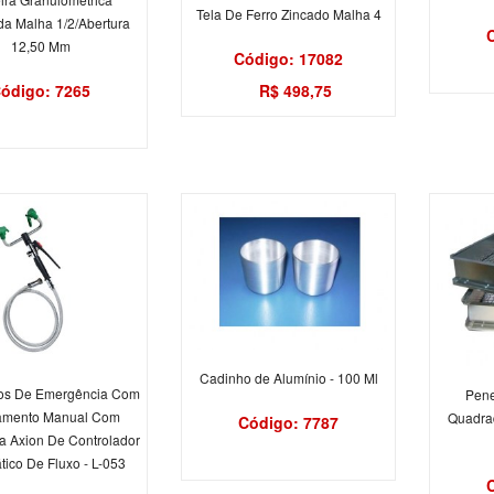
Tela De Ferro Zincado Malha 4
a Malha 1/2/Abertura
12,50 Mm
Código: 17082
ódigo: 7265
R$ 498,75
Cadinho de Alumínio - 100 Ml
os De Emergência Com
Pene
amento Manual Com
Quadrad
Código: 7787
a Axion De Controlador
ico De Fluxo - L-053