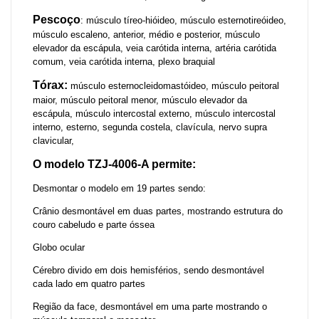
Pescoço
: músculo tíreo-hióideo, músculo esternotireóideo,
músculo escaleno, anterior, médio e posterior, músculo
elevador da escápula, veia carótida interna, artéria carótida
comum, veia carótida interna, plexo braquial
Tórax:
músculo esternocleidomastóideo, músculo peitoral
maior, músculo peitoral menor, músculo elevador da
escápula, músculo intercostal externo, músculo intercostal
interno, esterno, segunda costela, clavícula, nervo supra
clavicular,
O modelo TZJ-4006-A permite:
Desmontar o modelo em 19 partes sendo:
Crânio desmontável em duas partes, mostrando estrutura do
couro cabeludo e parte óssea
Globo ocular
Cérebro divido em dois hemisférios, sendo desmontável
cada lado em quatro partes
Região da face, desmontável em uma parte mostrando o