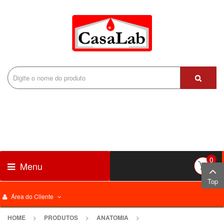
0
Menu
Top
Área do Cliente
HOME
>
PRODUTOS
>
ANATOMIA
>