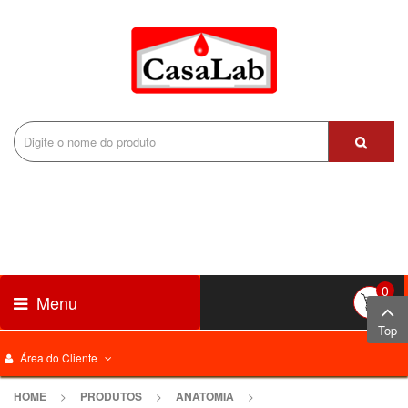
0
Menu
Top
Área do Cliente
HOME
>
PRODUTOS
>
ANATOMIA
>