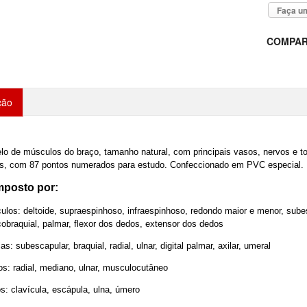
Faça um
COMPAR
ção
lo de músculos do braço, tamanho natural, com principais vasos, nervos e t
es, com 87 pontos numerados para estudo. Confeccionado em PVC especial.
posto por:
los: deltoide, supraespinhoso, infraespinhoso, redondo maior e menor, subes
obraquial, palmar, flexor dos dedos, extensor dos dedos
ias: subescapular, braquial, radial, ulnar, digital palmar, axilar, umeral
s: radial, mediano, ulnar, musculocutâneo
: clavícula, escápula, ulna, úmero