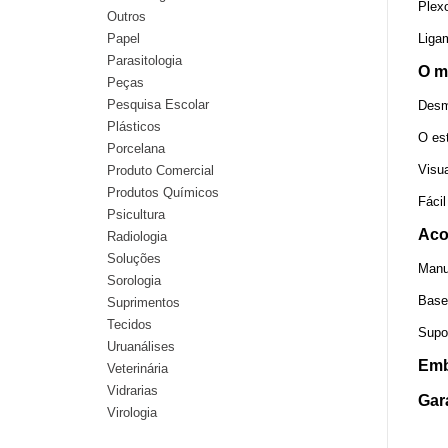
Plexo
Outros
Papel
Liga
Parasitologia
O m
Peças
Pesquisa Escolar
Desm
Plásticos
O es
Porcelana
Visua
Produto Comercial
Produtos Químicos
Fácil
Psicultura
Aco
Radiologia
Soluções
Manu
Sorologia
Base
Suprimentos
Tecidos
Supo
Uruanálises
Emb
Veterinária
Vidrarias
Gar
Virologia