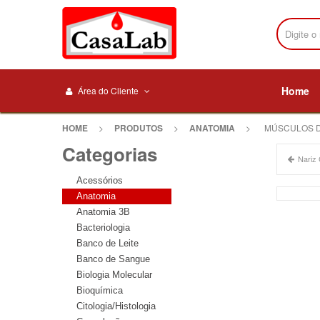
Home
Área do Cliente
HOME
>
PRODUTOS
>
ANATOMIA
>
MÚSCULOS DO
Categorias
Nariz
Acessórios
Anatomia
Anatomia 3B
Bacteriologia
Banco de Leite
Banco de Sangue
Biologia Molecular
Bioquímica
Citologia/Histologia