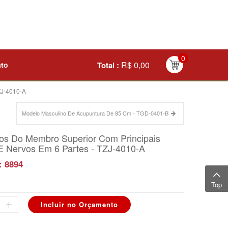
0
R$ 0,00
ato
Total :
J-4010-A
Modelo Masculino De Acupuntura De 85 Cm - TGD-0401-B
os Do Membro Superior Com Principais
E Nervos Em 6 Partes - TZJ-4010-A
: 8894
Top