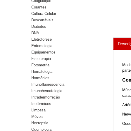
Coagulação
Corantes
Cultura Celular
Descartáveis
Diabetes
DNA
Eletroforese
Descri
Entomologia
Equipamentos
Fisioterapia
Mode
Fotometria
part
Hematologia
Hormônios
Com
Imunofluorescência
Múscu
Imunohematologia
carac
Intradermorreção
Isotérmicos
Artér
Limpeza
Nervo
Móveis
Necropsia
Ossos
Odontologia