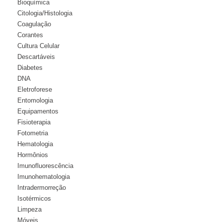
Bioquímica
Citologia/Histologia
Coagulação
Corantes
Cultura Celular
Descartáveis
Diabetes
DNA
Eletroforese
Entomologia
Equipamentos
Fisioterapia
Fotometria
Hematologia
Hormônios
Imunofluorescência
Imunohematologia
Intradermorreção
Isotérmicos
Limpeza
Móveis