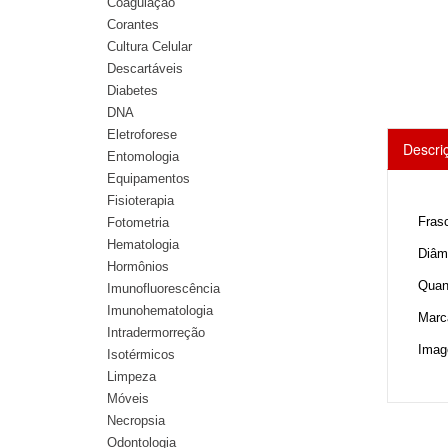
Coagulação
Corantes
Cultura Celular
Descartáveis
Diabetes
DNA
Eletroforese
Descri
Entomologia
Equipamentos
Fisioterapia
Frasc
Fotometria
Hematologia
Diâm
Hormônios
Quan
Imunofluorescência
Imunohematologia
Marc
Intradermorreção
Imag
Isotérmicos
Limpeza
Móveis
Necropsia
Odontologia