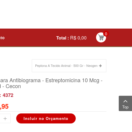
0
R$ 0,00
ato
Total :
Peptona A Tecido Animal - 500 Gr - Neogen
ara Antibiograma - Estreptomicina 10 Mcg -
d - Cecon
: 4372
,95
Top