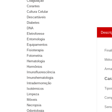
Coagulação
Corantes
Cultura Celular
Descartáveis
Diabetes
DNA
Descri
Eletroforese
Entomologia
Equipamentos
Fisioterapia
Fina
Fotometria
Méto
Hematologia
Hormônios
Arma
Imunofluorescência
Imunohematologia
Car
Intradermorreção
Tipo
Isotérmicos
Limpeza
Comp
Móveis
Necropsia
Sensi
Odontologia