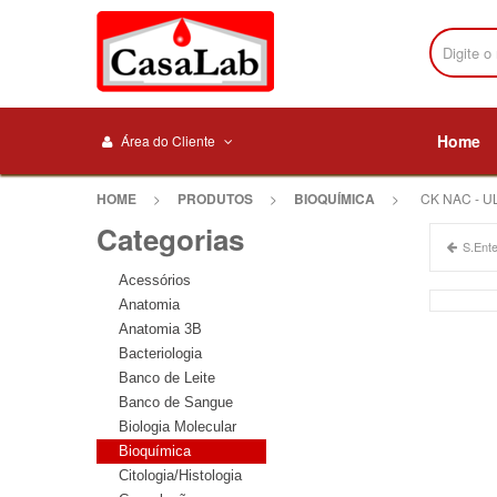
Home
Área do Cliente
HOME
>
PRODUTOS
>
BIOQUÍMICA
>
CK NAC - UL
Categorias
S.Ente
Acessórios
Anatomia
Anatomia 3B
Bacteriologia
Banco de Leite
Banco de Sangue
Biologia Molecular
Bioquímica
Citologia/Histologia