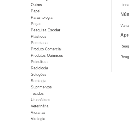
Outros
Line
Papel
Núm
Parasitologia
Peças
Vari
Pesquisa Escolar
Apr
Plásticos
Porcelana
Reag
Produto Comercial
Produtos Químicos
Reag
Psicultura
Radiologia
Soluções
Sorologia
Suprimentos
Tecidos
Uruanálises
Veterinária
Vidrarias
Virologia