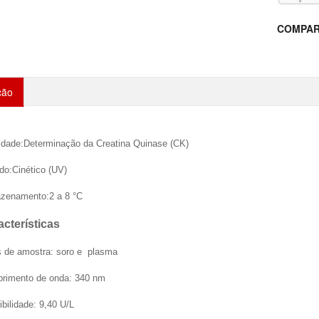
COMPAR
ção
lidade:Determinação da Creatina Quinase (CK)
do:Cinético (UV)
zenamento:2 a 8 °C
acterísticas
s de amostra: soro e plasma
rimento de onda: 340 nm
bilidade: 9,40 U/L