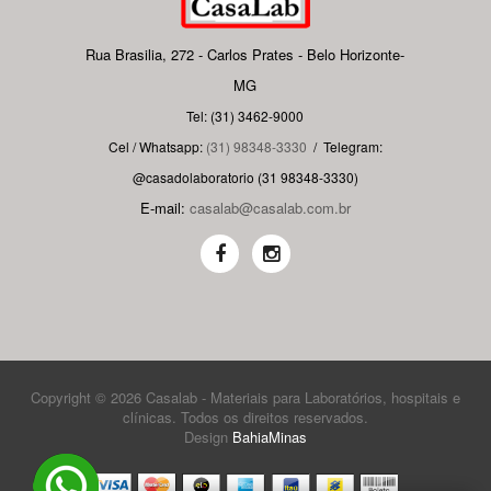
Rua Brasilia, 272 - Carlos Prates - Belo Horizonte-
MG
Tel: (31) 3462-9000
Cel / Whatsapp:
(31) 98348-3330
/
Telegram:
@casadolaboratorio (31 98348-3330)
E-mail:
casalab@casalab.com.br
Copyright © 2026 Casalab - Materiais para Laboratórios, hospitais e
clínicas. Todos os direitos reservados.
Design
BahiaMinas