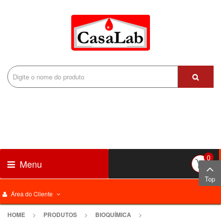
0
Menu
Top
Área do Cliente
HOME
>
PRODUTOS
>
BIOQUÍMICA
>