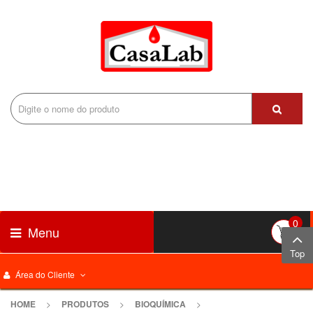
0
Menu
Top
Área do Cliente
HOME
>
PRODUTOS
>
BIOQUÍMICA
>