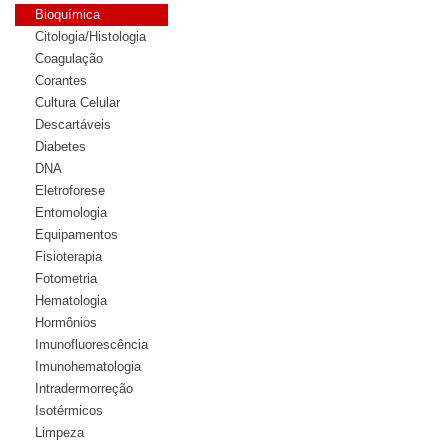
Bioquímica
Citologia/Histologia
Coagulação
Corantes
Cultura Celular
Descartáveis
Diabetes
DNA
Eletroforese
Entomologia
Equipamentos
Fisioterapia
Fotometria
Hematologia
Hormônios
Imunofluorescência
Imunohematologia
Intradermorreção
Isotérmicos
Limpeza