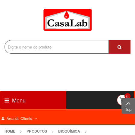
0
Menu
Top
Área do Cliente
HOME
>
PRODUTOS
>
BIOQUÍMICA
>