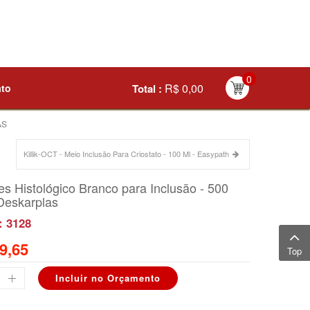
0
R$ 0,00
ato
Total :
AS
Killik-OCT - Meio Inclusão Para Criostato - 100 Ml - Easypath
s Histológico Branco para Inclusão - 500
Deskarplas
: 3128
9,65
Top