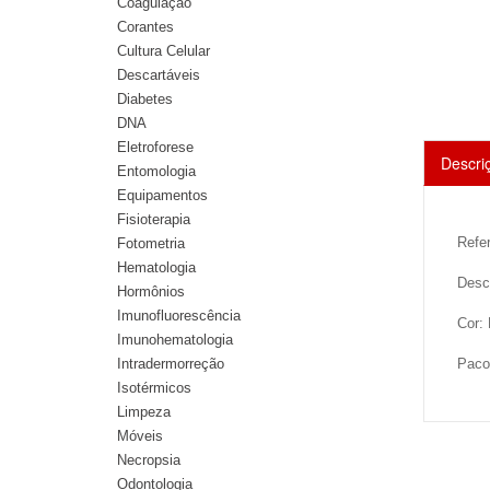
Coagulação
Corantes
Cultura Celular
Descartáveis
Diabetes
DNA
Eletroforese
Descri
Entomologia
Equipamentos
Fisioterapia
Refe
Fotometria
Hematologia
Descr
Hormônios
Imunofluorescência
Cor:
Imunohematologia
Intradermorreção
Paco
Isotérmicos
Limpeza
Móveis
Necropsia
Odontologia