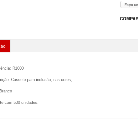
Faça um
COMPAR
ção
rência: R1000
ição: Cassete para inclusão, nas cores;
 Branco
te com 500 unidades.