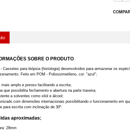
COMPAR
ção
FORMAÇÕES SOBRE O PRODUTO
 - Cassetes para biópsia (histologia) desenvolvidos para armazenar os espéc
zenamento. Feito em POM - Poliossimetileno, cor: "azul";
 mais amplo e poroso facilitando a escrita;
 que possibilita fechamento e abertura na parte traseira;
tente a solventes como xilol e álcool;
onizado com dimensões internacionais possibilitando o funcionamento em qu
e para escrita com inclinação de 30º.
idas aproximadas;
ura: 28mm