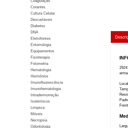
Coagulação
Corantes
Cultura Celular
Descartáveis
Diabetes
DNA
Descri
Eletroforese
Entomologia
Equipamentos
Fisioterapia
IN
Fotometria
2924
Hematologia
arma
Hormônios
Imunofluorescência
Local
Imunohematologia
Tampa
Resis
Intradermorreção
Padr
Isotérmicos
Frent
Limpeza
Móveis
Med
Necropsia
Larg
Odontologia