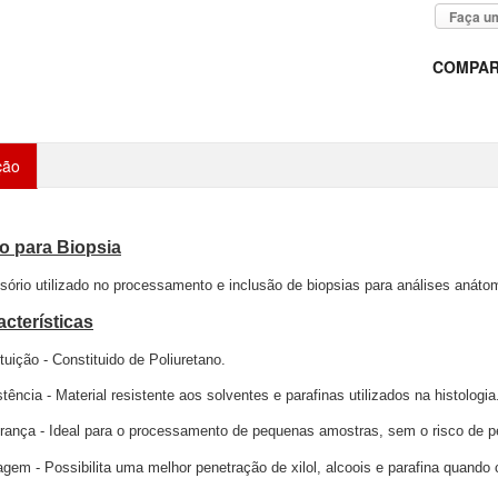
Faça um
COMPAR
ção
ro para Biopsia
ório utilizado no processamento e inclusão de biopsias para análises anáto
acterísticas
tuição - Constituido de Poliuretano.
tência - Material resistente aos solventes e parafinas utilizados na histologia
rança - Ideal para o processamento de pequenas amostras, sem o risco de 
agem - Possibilita uma melhor penetração de xilol, alcoois e parafina quand