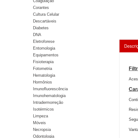
Coagulação
Corantes
Cultura Celular
Descartáveis
Diabetes
DNA
Eletroforese
Descri
Entomologia
Equipamentos
Fisioterapia
Filt
Fotometria
Hematologia
Acess
Hormônios
Imunofluorescência
Car
Imunohematologia
Conti
Intradermorreção
Isotérmicos
Resis
Limpeza
Segu
Móveis
Necropsia
Vant
Odontologia