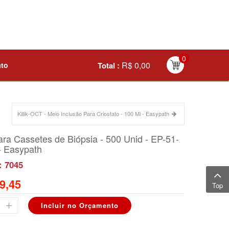
0
R$ 0,00
ato
Total :
Killik-OCT - Meio Inclusão Para Criostato - 100 Ml - Easypath
para Cassetes de Biópsia - 500 Unid - EP-51-
- Easypath
: 7045
9,45
Top