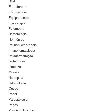
DNA
Eletroforese
Entomologia
Equipamentos
Fisioterapia
Fotometria
Hematologia
Hormônios
Imunofluorescência
Imunohematologia
Intradermorreção
Isotérmicos
Limpeza
Móveis
Necropsia
Odontologia
Outros
Papel
Parasitologia
Peças
Pesquisa Escolar