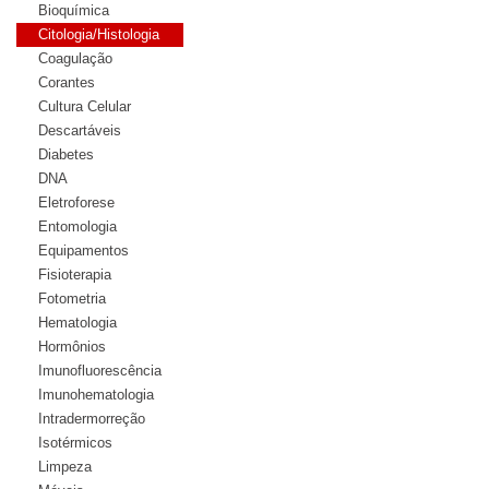
Bioquímica
Citologia/Histologia
Coagulação
Corantes
Cultura Celular
Descartáveis
Diabetes
DNA
Eletroforese
Entomologia
Equipamentos
Fisioterapia
Fotometria
Hematologia
Hormônios
Imunofluorescência
Imunohematologia
Intradermorreção
Isotérmicos
Limpeza