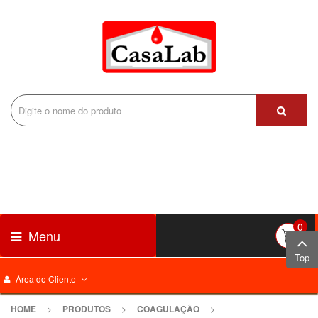
0
Menu
Top
Área do Cliente
HOME
>
PRODUTOS
>
COAGULAÇÃO
>