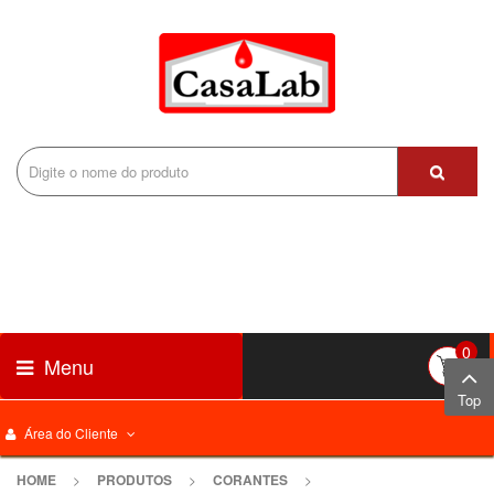
0
Menu
Top
Área do Cliente
HOME
>
PRODUTOS
>
CORANTES
>