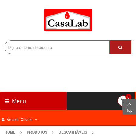
0
Menu
Top
Área do Cliente
HOME
>
PRODUTOS
>
DESCARTÁVEIS
>