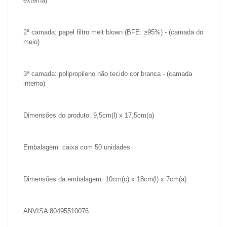
externa)
2ª camada: papel filtro melt blown (BFE: ≥95%) - (camada do
meio)
3ª camada: polipropileno não tecido cor branca - (camada
interna)
Dimensões do produto: 9,5cm(l) x 17,5cm(a)
Embalagem: caixa com 50 unidades
Dimensões da embalagem: 10cm(c) x 18cm(l) x 7cm(a)
ANVISA 80495510076