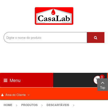
0
Menu
Top
Área do Cliente
HOME
>
PRODUTOS
>
DESCARTÁVEIS
>