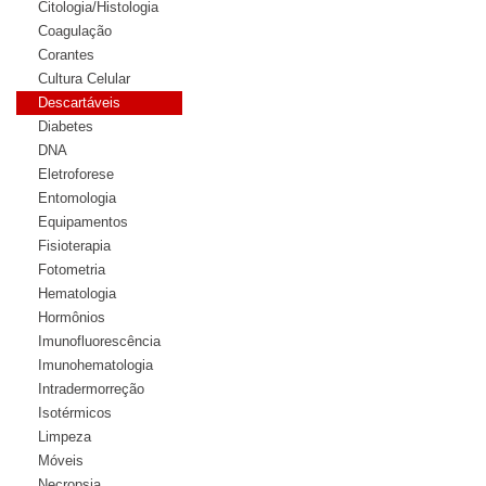
Citologia/Histologia
Coagulação
Corantes
Cultura Celular
Descartáveis
Diabetes
DNA
Eletroforese
Entomologia
Equipamentos
Fisioterapia
Fotometria
Hematologia
Hormônios
Imunofluorescência
Imunohematologia
Intradermorreção
Isotérmicos
Limpeza
Móveis
Necropsia