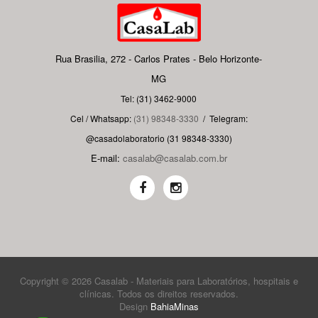
Rua Brasilia, 272 - Carlos Prates - Belo Horizonte-
MG
Tel: (31) 3462-9000
Cel / Whatsapp:
(31) 98348-3330
/
Telegram:
@casadolaboratorio (31 98348-3330)
E-mail:
casalab@casalab.com.br
Copyright © 2026 Casalab - Materiais para Laboratórios, hospitais e
clínicas. Todos os direitos reservados.
Design
BahiaMinas