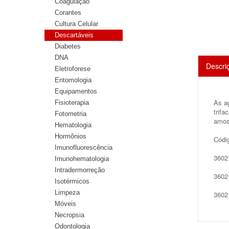
Coagulação
Corantes
Cultura Celular
Descartáveis
Diabetes
DNA
Descri
Eletroforese
Entomologia
Equipamentos
As a
Fisioterapia
trif
Fotometria
amos
Hematologia
Hormônios
Códi
Imunofluorescência
3602
Imunohematologia
Intradermorreção
3602
Isotérmicos
Limpeza
3602
Móveis
Necropsia
Odontologia