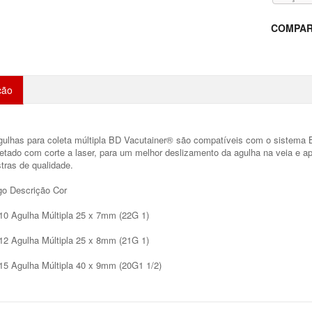
COMPAR
ção
gulhas para coleta múltipla BD Vacutainer® são compatíveis com o sistema B
acetado com corte a laser, para um melhor deslizamento da agulha na veia 
tras de qualidade.
go Descrição Cor
10 Agulha Múltipla 25 x 7mm (22G 1)
12 Agulha Múltipla 25 x 8mm (21G 1)
15 Agulha Múltipla 40 x 9mm (20G1 1/2)