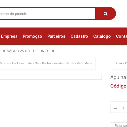
Empresa
Promoção
Parceiros
Cadastro
Catálogo
Cont
DE VÁCUO 25 X 8 - 100 UNID - BD
irúrgica De Látex Estéril Sem Pó Texturizada - Nº 8,5 - Par - Medix
Caixa C
Agulha 
Código
Faça um