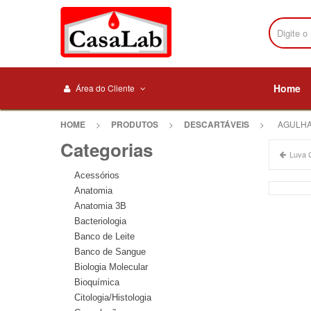
Home
Área do Cliente
HOME
>
PRODUTOS
>
DESCARTÁVEIS
>
AGULHA 
Categorias
Luva C
Acessórios
Anatomia
Anatomia 3B
Bacteriologia
Banco de Leite
Banco de Sangue
Biologia Molecular
Bioquímica
Citologia/Histologia