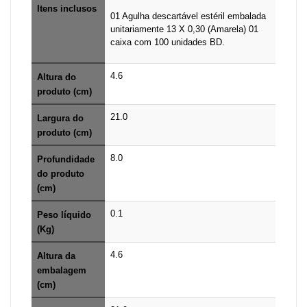
Itens inclusos
01 Agulha descartável estéril embalada
unitariamente 13 X 0,30 (Amarela) 01
caixa com 100 unidades BD.
4.6
Altura do
produto (cm)
21.0
Largura do
produto (cm)
8.0
Profundidade
do produto
(cm)
0.1
Peso líquido
(Kg)
4.6
Altura da
embalagem
(cm)