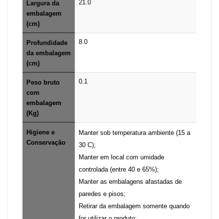
21.0
Largura da
embalagem
(cm)
8.0
Profundidade
da embalagem
(cm)
0.1
Peso bruto
com
embalagem
(Kg)
Higiene e
Manter sob temperatura ambiente (15 a
Conservação
30 C);
Manter em local com umidade
controlada (entre 40 e 65%);
Manter as embalagens afastadas de
paredes e pisos;
Retirar da embalagem somente quando
for utilizar o produto;