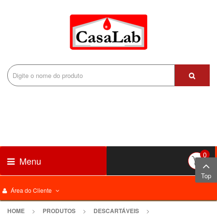
0
Menu
Top
Área do Cliente
HOME
>
PRODUTOS
>
DESCARTÁVEIS
>