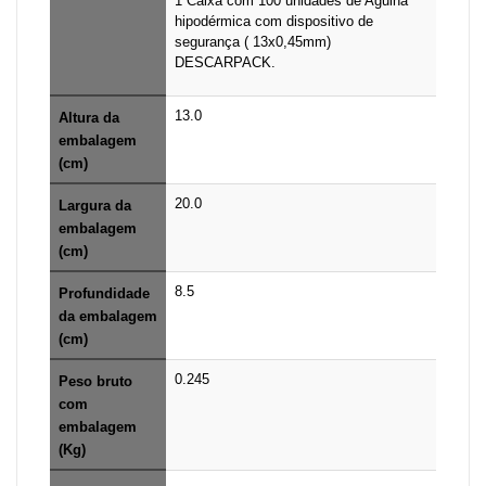
1 Caixa com 100 unidades de Agulha
hipodérmica com dispositivo de
segurança ( 13x0,45mm)
DESCARPACK.
13.0
Altura da
embalagem
(cm)
20.0
Largura da
embalagem
(cm)
8.5
Profundidade
da embalagem
(cm)
0.245
Peso bruto
com
embalagem
(Kg)