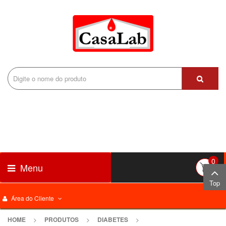
0
Menu
Top
Área do Cliente
HOME
>
PRODUTOS
>
DIABETES
>