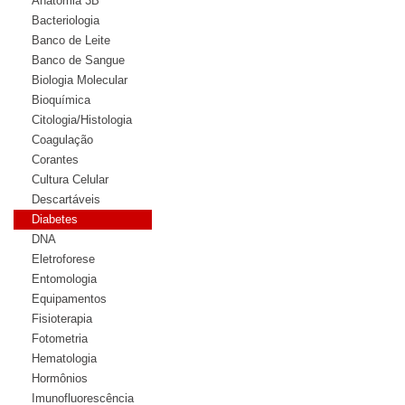
Anatomia 3B
Bacteriologia
Banco de Leite
Banco de Sangue
Biologia Molecular
Bioquímica
Citologia/Histologia
Coagulação
Corantes
Cultura Celular
Descartáveis
Diabetes
DNA
Eletroforese
Entomologia
Equipamentos
Fisioterapia
Fotometria
Hematologia
Hormônios
Imunofluorescência