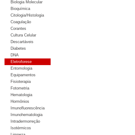
Biologia Molecular
Bioquímica
Citologia/Histologia
Coagulação
Corantes
Cultura Celular
Descartáveis
Diabetes
DNA
Eletroforese
Entomologia
Equipamentos
Fisioterapia
Fotometria
Hematologia
Hormônios
Imunofluorescência
Imunohematologia
Intradermorreção
Isotérmicos
Limpeza