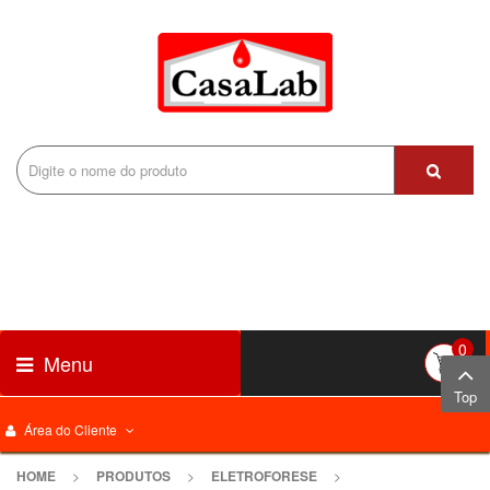
0
Menu
Top
Área do Cliente
HOME
>
PRODUTOS
>
ELETROFORESE
>