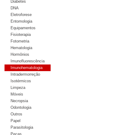
Diabetes
DNA
Eletroforese
Entomologia
Equipamentos
Fisioterapia
Fotometria
Hematologia
Hormônios
Imunofluorescência
Imunohematologia
Intradermorreção
Isotérmicos
Limpeza
Móveis
Necropsia
Odontologia
Outros
Papel
Parasitologia
Peças