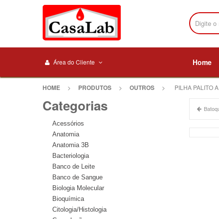
Home
Área do Cliente
HOME
>
PRODUTOS
>
OUTROS
>
PILHA PALITO 
Categorias
Batoq
Acessórios
Anatomia
Anatomia 3B
Bacteriologia
Banco de Leite
Banco de Sangue
Biologia Molecular
Bioquímica
Citologia/Histologia