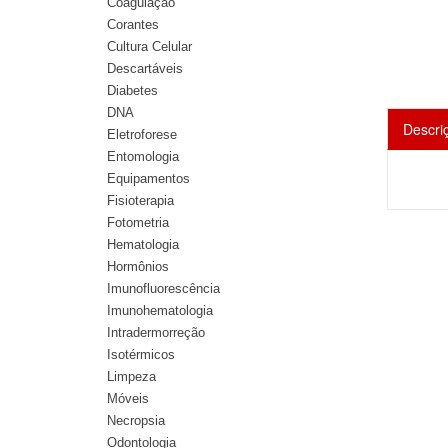
Coagulação
Corantes
Cultura Celular
Descartáveis
Diabetes
DNA
Descri
Eletroforese
Entomologia
Equipamentos
Fisioterapia
Fotometria
Hematologia
Hormônios
Imunofluorescência
Imunohematologia
Intradermorreção
Isotérmicos
Limpeza
Móveis
Necropsia
Odontologia