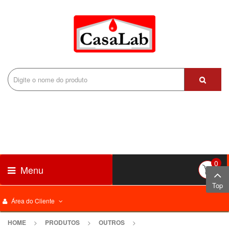
0
Menu
Top
Área do Cliente
HOME
>
PRODUTOS
>
OUTROS
>