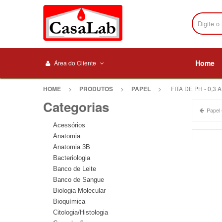
Home
Área do Cliente
HOME
>
PRODUTOS
>
PAPEL
>
FITA DE PH - 0,3 A
Categorias
Papel 
Acessórios
Anatomia
Anatomia 3B
Bacteriologia
Banco de Leite
Banco de Sangue
Biologia Molecular
Bioquímica
Citologia/Histologia