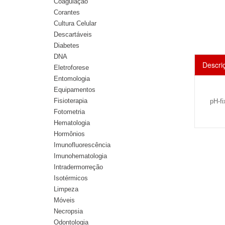
Coagulação
Corantes
Cultura Celular
Descartáveis
Diabetes
DNA
Descri
Eletroforese
Entomologia
Equipamentos
Fisioterapia
pH-fi
Fotometria
Hematologia
Hormônios
Imunofluorescência
Imunohematologia
Intradermorreção
Isotérmicos
Limpeza
Móveis
Necropsia
Odontologia