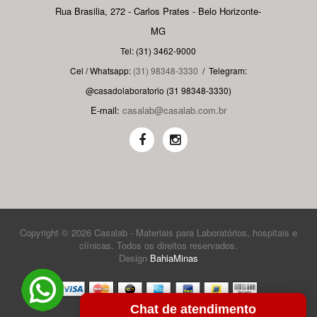
Rua Brasilia, 272 - Carlos Prates - Belo Horizonte-
MG
Tel: (31) 3462-9000
Cel / Whatsapp:
(31) 98348-3330
/
Telegram:
@casadolaboratorio (31 98348-3330)
E-mail:
casalab@casalab.com.br
Copyright © 2026 Casalab - Materiais para Laboratórios, hospitais e
clínicas. Todos os direitos reservados.
Design
BahiaMinas
Chat de atendimento