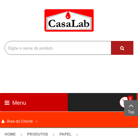
0
Menu
Top
Área do Cliente
HOME
>
PRODUTOS
>
PAPEL
>