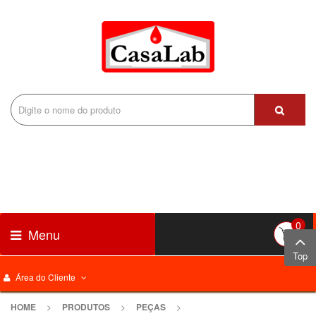
0
Menu
Top
Área do Cliente
HOME
>
PRODUTOS
>
PEÇAS
>