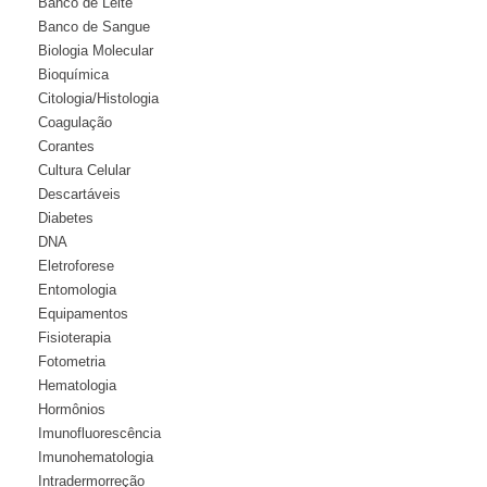
Banco de Leite
Banco de Sangue
Biologia Molecular
Bioquímica
Citologia/Histologia
Coagulação
Corantes
Cultura Celular
Descartáveis
Diabetes
DNA
Eletroforese
Entomologia
Equipamentos
Fisioterapia
Fotometria
Hematologia
Hormônios
Imunofluorescência
Imunohematologia
Intradermorreção