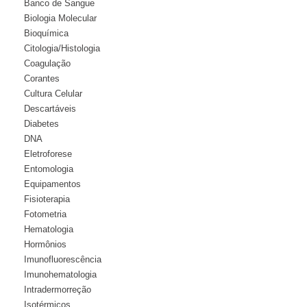
Banco de Sangue
Biologia Molecular
Bioquímica
Citologia/Histologia
Coagulação
Corantes
Cultura Celular
Descartáveis
Diabetes
DNA
Eletroforese
Entomologia
Equipamentos
Fisioterapia
Fotometria
Hematologia
Hormônios
Imunofluorescência
Imunohematologia
Intradermorreção
Isotérmicos