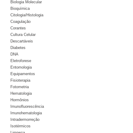
Biologia Molecular
Bioquímica
Citologia/Histologia
Coagulação
Corantes
Cultura Celular
Descartáveis
Diabetes
DNA
Eletroforese
Entomologia
Equipamentos
Fisioterapia
Fotometria
Hematologia
Hormônios
Imunofluorescência
Imunohematologia
Intradermorreção
Isotérmicos
Limpeza