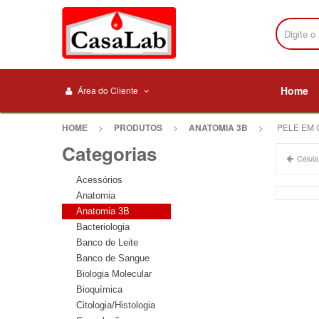
Home
Área do Cliente
HOME
>
PRODUTOS
>
ANATOMIA 3B
>
PELE EM 
Categorias
Célula
Acessórios
Anatomia
Anatomia 3B
Bacteriologia
Banco de Leite
Banco de Sangue
Biologia Molecular
Bioquímica
Citologia/Histologia