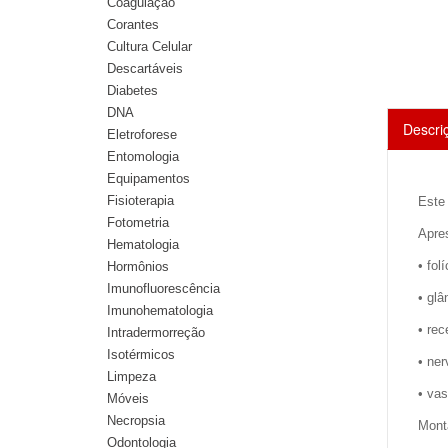
Coagulação
Corantes
Cultura Celular
Descartáveis
Diabetes
DNA
Descri
Eletroforese
Entomologia
Equipamentos
Fisioterapia
Este
Fotometria
Apre
Hematologia
• fol
Hormônios
Imunofluorescência
• glâ
Imunohematologia
• rec
Intradermorreção
Isotérmicos
• ner
Limpeza
• va
Móveis
Necropsia
Mont
Odontologia