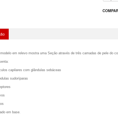
COMPAR
ção
 modelo em relevo mostra uma Seção através de três camadas de pele do co
senta:
ículos capilares com glândulas sebáceas
ndulas sudoríparas
eptores
vos
sos
ado em base.