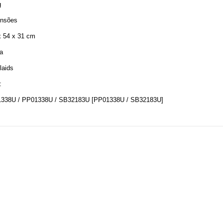
g
nsões
x 54 x 31 cm
a
laids
:
1338U / PP01338U / SB32183U [PP01338U / SB32183U]