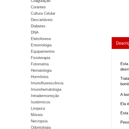
Coagulação
Corantes
Cultura Celular
Descartáveis
Diabetes
DNA
Eletroforese
Descri
Entomologia
Equipamentos
Fisioterapia
Esta 
Fotometria
desm
Hematologia
Hormônios
Trata
Imunofluorescência
bombe
Imunohematologia
A bon
Intradermorreção
Isotérmicos
Ela é
Limpeza
Esta 
Móveis
Necropsia
Peso
Odontologia