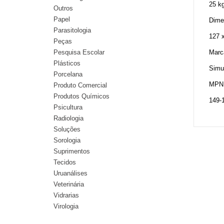
25 k
Outros
Papel
Dime
Parasitologia
127 
Peças
Pesquisa Escolar
Marc
Plásticos
Simu
Porcelana
MPN
Produto Comercial
Produtos Químicos
149-
Psicultura
Radiologia
Soluções
Sorologia
Suprimentos
Tecidos
Uruanálises
Veterinária
Vidrarias
Virologia