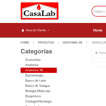
Home
Área do Cliente
HOME
>
PRODUTOS
>
ANATOMIA 3B
>
MANEQUIM
Categorias
Célula
Acessórios
Anatomia
Anatomia 3B
Bacteriologia
Banco de Leite
Banco de Sangue
Biologia Molecular
Bioquímica
Citologia/Histologia