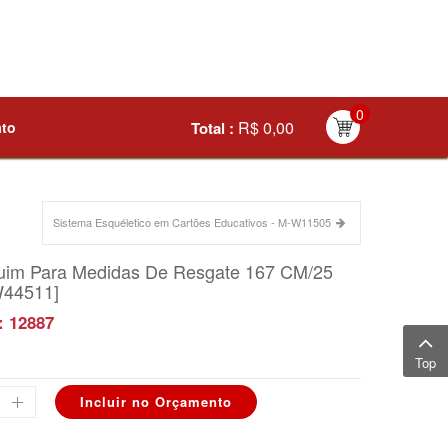
0
R$ 0,00
ato
Total :
Sistema Esquéletico em Cartões Educativos - M-W11505
im Para Medidas De Resgate 167 CM/25
W44511]
: 12887
Top