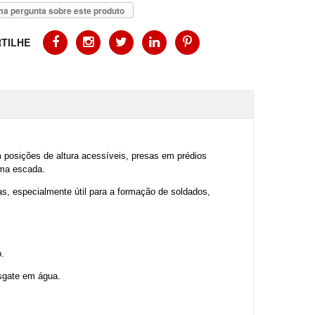
a pergunta sobre este produto
TILHE
m posições de altura acessíveis, presas em prédios
uma escada.
as, especialmente útil para a formação de soldados,
o.
esgate em água.