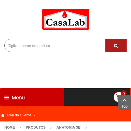
0
Menu
Top
Área do Cliente
HOME
>
PRODUTOS
>
ANATOMIA 3B
>