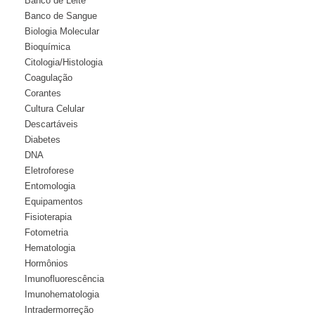
Banco de Leite
Banco de Sangue
Biologia Molecular
Bioquímica
Citologia/Histologia
Coagulação
Corantes
Cultura Celular
Descartáveis
Diabetes
DNA
Eletroforese
Entomologia
Equipamentos
Fisioterapia
Fotometria
Hematologia
Hormônios
Imunofluorescência
Imunohematologia
Intradermorreção