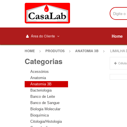
Home
Área do Cliente
HOME
>
PRODUTOS
>
ANATOMIA 3B
>
LIMALHA D
Categorias
Célula
Acessórios
Anatomia
Anatomia 3B
Bacteriologia
Banco de Leite
Banco de Sangue
Biologia Molecular
Bioquímica
Citologia/Histologia