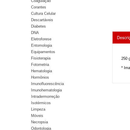
Coagulação
Corantes
Cultura Celular
Descartáveis
Diabetes
DNA
Descri
Eletroforese
Entomologia
Equipamentos
Fisioterapia
250 g
Fotometria
* Im
Hematologia
Hormônios
Imunofluorescência
Imunohematologia
Intradermorreção
Isotérmicos
Limpeza
Móveis
Necropsia
Odontologia